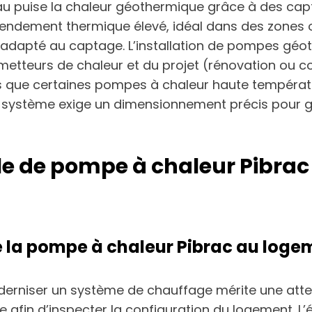
puise la chaleur géothermique grâce à des capteu
ndement thermique élevé, idéal dans des zones où l’
n adapté au captage. L’installation de pompes g
émetteurs de chaleur et du projet (rénovation ou c
dis que certaines pompes à chaleur haute tempér
e système exige un dimensionnement précis pour ga
le de pompe à chaleur Pibrac 
de la pompe à chaleur Pibrac au loge
erniser un système de chauffage mérite une atten
site afin d’inspecter la configuration du logement. 