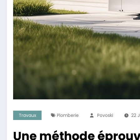
Travaux
Plomberie
Povoski
22 
Une méthode éprouvée