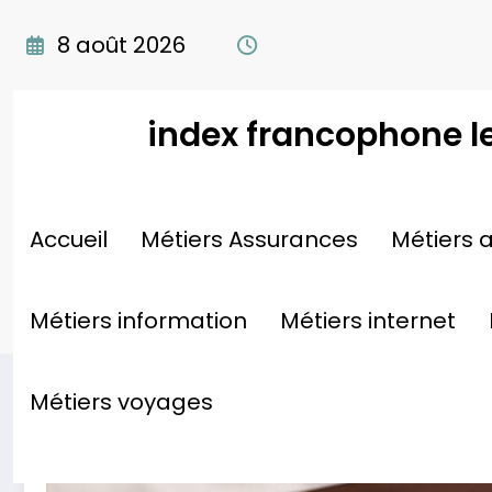
Aller
au
8 août 2026
contenu
index francophone l
Une méthode éprouvée : la
Accueil
Métiers Assurances
Métiers a
réussite selon Mon Plomb
Métiers information
Métiers internet
Métiers voyages