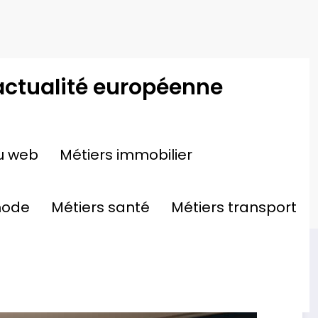
actualité européenne
Accueil
Travaux
u web
Métiers immobilier
éprouvée : la clé de la réussite selon Mon
Plombier
mode
Métiers santé
Métiers transport