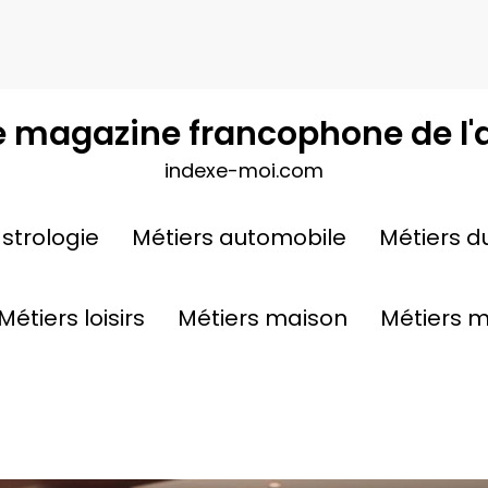
e magazine francophone de l'
indexe-moi.com
 clé de la
strologie
Métiers automobile
Métiers d
Une méthode 
ier
Métiers loisirs
Métiers maison
Métiers 