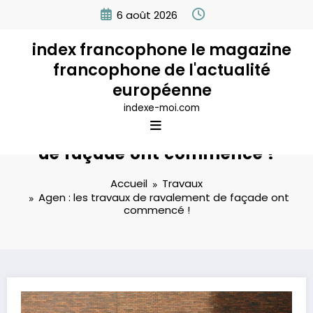
Aller
6 août 2026
au
contenu
index francophone le magazine
francophone de l'actualité
européenne
indexe-moi.com
Agen : les travaux de ravalement
de façade ont commencé !
Accueil
Travaux
Agen : les travaux de ravalement de façade ont
commencé !