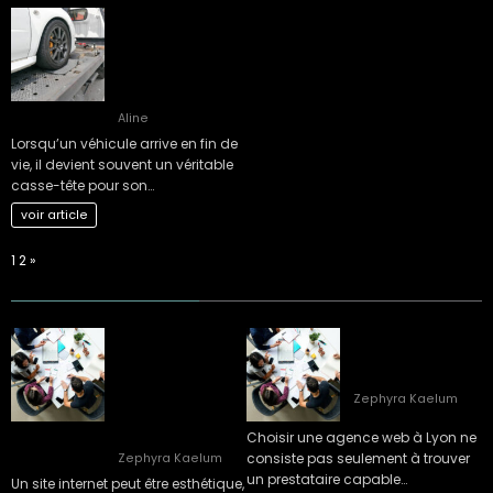
Comment choisir
le bon épaviste
gratuit et agréé
VHU pour votre
véhicule ?
Aline
Lorsqu’un véhicule arrive en fin de
vie, il devient souvent un véritable
casse-tête pour son…
voir article
Page:
Next
1
2
»
Quels sont les
Comment choisir
signes qu’il est
une agence web à
temps de faire
Lyon ?
appel à une
Zephyra Kaelum
agence SEO à Lyon
?
Choisir une agence web à Lyon ne
consiste pas seulement à trouver
Zephyra Kaelum
un prestataire capable…
Un site internet peut être esthétique,