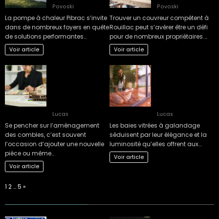
Povoski
Povoski
La pompe à chaleur Pibrac s’invite
Trouver un couvreur compétent à
dans de nombreux foyers en quête
Rouillac peut s’avérer être un défi
de solutions performantes…
pour de nombreux propriétaires.…
Voir article
Voir article
L’impact fiscal de
Inconvénients
l’aménagement
courants des
des combles : ce
baies vitrées à
qu’il faut savoir
galandage selon
avant de se lancer
les experts
Lucas
Lucas
Se pencher sur l’aménagement
Les baies vitrées à galandage
des combles, c’est souvent
séduisent par leur élégance et la
l’occasion d’ajouter une nouvelle
luminosité qu’elles offrent aux…
pièce ou même…
Voir article
Voir article
Page:
Next
1
2
…
5
»