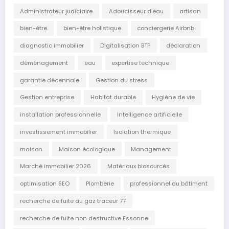
Administrateur judiciaire
Adoucisseur d'eau
artisan
bien-être
bien-être holistique
conciergerie Airbnb
diagnostic immobilier
Digitalisation BTP
déclaration
déménagement
eau
expertise technique
garantie décennale
Gestion du stress
Gestion entreprise
Habitat durable
Hygiène de vie
installation professionnelle
Intelligence artificielle
investissement immobilier
Isolation thermique
maison
Maison écologique
Management
Marché immobilier 2026
Matériaux biosourcés
optimisation SEO
Plomberie
professionnel du bâtiment
recherche de fuite au gaz traceur 77
recherche de fuite non destructive Essonne