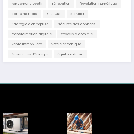
rendement locatif
rénovation
Révolution numérique
santé mentale
SERRURE
serrurier
Stratégie d'entreprise
sécurité des données
transformation digitale
travaux à domicile
vente immobilière
vote électronique
économies d’énergie
équilibre de vie
Une méthode
Trouver un
éprouvée : la clé de
couvreur à
la réussite selon
Rouillac : les points
Mon Plombier
clés