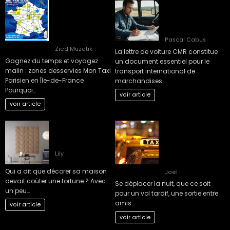
Gagnez du temps
10 clés pour
et voyagez malin :
maîtriser la lettre
zones desservies
de voiture CMR
Mon Taxi Parisien
efficacement
en Île-de-France
Pascal Cabus
Zied Muzetik
La lettre de voiture CMR constitue
Gagnez du temps et voyagez
un document essentiel pour le
malin : zones desservies Mon Taxi
transport international de
Parisien en Île-de-France
marchandises…
Pourquoi…
voir article
voir article
5 Astuces de
Les Solutions de
décoration
Transport les Plus
maison pas cher
Confortables pour
les Déplacements
Lily
Nocturnes
Qui a dit que décorer sa maison
Joel
devait coûter une fortune ? Avec
Se déplacer la nuit, que ce soit
un peu…
pour un vol tardif, une sortie entre
amis…
voir article
voir article