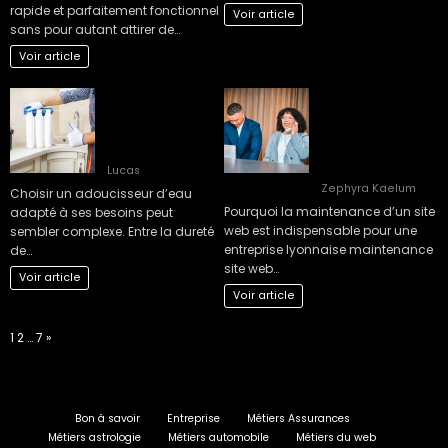
rapide et parfaitement fonctionnel
Voir article
sans pour autant attirer de…
Voir article
Guide complet
Comment planifier
pour bien choisir
une maintenance
son adoucisseur
site web Lyon
d’eau optimal
efficacement en 3
étapes ?
Lucas
Zephyra Kaelum
Choisir un adoucisseur d’eau
Pourquoi la maintenance d’un site
adapté à ses besoins peut
web est indispensable pour une
sembler complexe. Entre la dureté
entreprise lyonnaise maintenance
de…
site web…
Voir article
Voir article
Page:
Next
1
2
…
7
»
Bon à savoir
Entreprise
Métiers Assurances
Métiers astrologie
Métiers automobile
Métiers du web