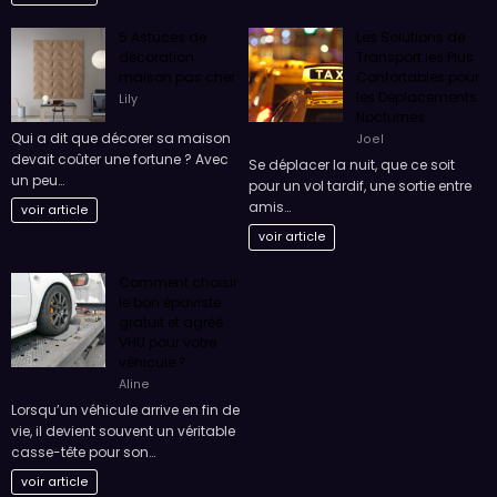
5 Astuces de
Les Solutions de
décoration
Transport les Plus
maison pas cher
Confortables pour
les Déplacements
Lily
Nocturnes
Qui a dit que décorer sa maison
Joel
devait coûter une fortune ? Avec
Se déplacer la nuit, que ce soit
un peu…
pour un vol tardif, une sortie entre
amis…
voir article
voir article
Comment choisir
le bon épaviste
gratuit et agréé
VHU pour votre
véhicule ?
Aline
Lorsqu’un véhicule arrive en fin de
vie, il devient souvent un véritable
casse-tête pour son…
voir article