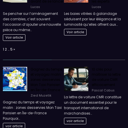
avant de se lancer
les experts
Lucas
Lucas
Se pencher sur l’aménagement
Les baies vitrées à galandage
des combles, c’est souvent
séduisent par leur élégance et la
l’occasion d’ajouter une nouvelle
luminosité qu’elles offrent aux…
pièce ou même…
Voir article
Voir article
Page:
Next
1
2
…
5
»
Gagnez du temps
10 clés pour
et voyagez malin :
maîtriser la lettre
zones desservies
de voiture CMR
Mon Taxi Parisien
efficacement
en Île-de-France
Pascal Cabus
Zied Muzetik
La lettre de voiture CMR constitue
Gagnez du temps et voyagez
un document essentiel pour le
malin : zones desservies Mon Taxi
transport international de
Parisien en Île-de-France
marchandises…
Pourquoi…
voir article
voir article