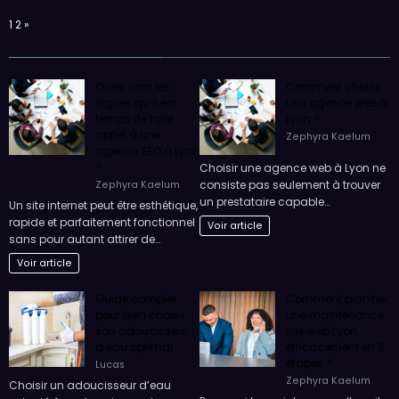
Page:
Next
1
2
»
Quels sont les
Comment choisir
signes qu’il est
une agence web à
temps de faire
Lyon ?
appel à une
Zephyra Kaelum
agence SEO à Lyon
?
Choisir une agence web à Lyon ne
consiste pas seulement à trouver
Zephyra Kaelum
un prestataire capable…
Un site internet peut être esthétique,
rapide et parfaitement fonctionnel
Voir article
sans pour autant attirer de…
Voir article
Guide complet
Comment planifier
pour bien choisir
une maintenance
son adoucisseur
site web Lyon
d’eau optimal
efficacement en 3
étapes ?
Lucas
Zephyra Kaelum
Choisir un adoucisseur d’eau