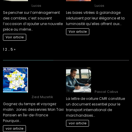
Lucas
Lucas
Se pencher sur l’aménagement
Les baies vitrées à galandage
des combles, c’est souvent
séduisent par leur élégance et la
l’occasion d’ajouter une nouvelle
luminosité qu’elles offrent aux…
pièce ou même…
Voir article
Voir article
Page:
Next
1
2
…
5
»
Gagnez du temps
10 clés pour
et voyagez malin :
maîtriser la lettre
zones desservies
de voiture CMR
Mon Taxi Parisien
efficacement
en Île-de-France
Pascal Cabus
Zied Muzetik
La lettre de voiture CMR constitue
Gagnez du temps et voyagez
un document essentiel pour le
malin : zones desservies Mon Taxi
transport international de
Parisien en Île-de-France
marchandises…
Pourquoi…
voir article
voir article