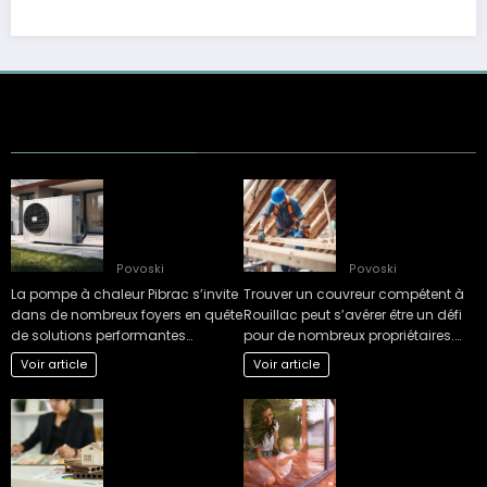
Une méthode
Trouver un
éprouvée : la clé de
couvreur à
la réussite selon
Rouillac : les points
Mon Plombier
clés
Povoski
Povoski
La pompe à chaleur Pibrac s’invite
Trouver un couvreur compétent à
dans de nombreux foyers en quête
Rouillac peut s’avérer être un défi
de solutions performantes…
pour de nombreux propriétaires.…
Voir article
Voir article
L’impact fiscal de
Inconvénients
l’aménagement
courants des
des combles : ce
baies vitrées à
qu’il faut savoir
galandage selon
avant de se lancer
les experts