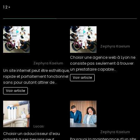
Page:
Next
1
2
»
Quels sont les
Comment choisir
signes qu’il est
une agence web à
temps de faire
Lyon ?
appel à une
Zephyra Kaelum
agence SEO à Lyon
?
Choisir une agence web à Lyon ne
consiste pas seulement à trouver
Zephyra Kaelum
un prestataire capable…
Un site internet peut être esthétique,
rapide et parfaitement fonctionnel
Voir article
sans pour autant attirer de…
Voir article
Guide complet
Comment planifier
pour bien choisir
une maintenance
son adoucisseur
site web Lyon
d’eau optimal
efficacement en 3
étapes ?
Lucas
Zephyra Kaelum
Choisir un adoucisseur d’eau
Pourquoi la maintenance d’un site
adapté à ses besoins peut