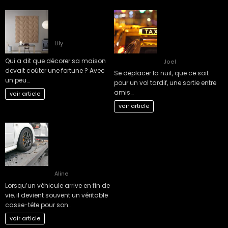
5 Astuces de
Les Solutions de
décoration
Transport les Plus
maison pas cher
Confortables pour
les Déplacements
Lily
Nocturnes
Qui a dit que décorer sa maison
Joel
devait coûter une fortune ? Avec
Se déplacer la nuit, que ce soit
un peu…
pour un vol tardif, une sortie entre
amis…
voir article
voir article
Comment choisir
le bon épaviste
gratuit et agréé
VHU pour votre
véhicule ?
Aline
Lorsqu’un véhicule arrive en fin de
vie, il devient souvent un véritable
casse-tête pour son…
voir article