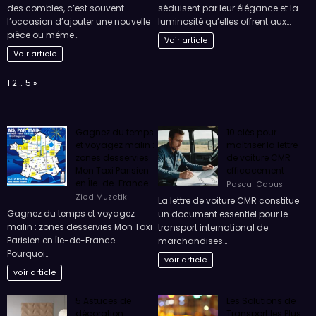
Se pencher sur l’aménagement
Les baies vitrées à galandage
des combles, c’est souvent
séduisent par leur élégance et la
l’occasion d’ajouter une nouvelle
luminosité qu’elles offrent aux…
pièce ou même…
Voir article
Voir article
Page:
Next
1
2
…
5
»
Gagnez du temps
10 clés pour
et voyagez malin :
maîtriser la lettre
zones desservies
de voiture CMR
Mon Taxi Parisien
efficacement
en Île-de-France
Pascal Cabus
Zied Muzetik
La lettre de voiture CMR constitue
Gagnez du temps et voyagez
un document essentiel pour le
malin : zones desservies Mon Taxi
transport international de
Parisien en Île-de-France
marchandises…
Pourquoi…
voir article
voir article
5 Astuces de
Les Solutions de