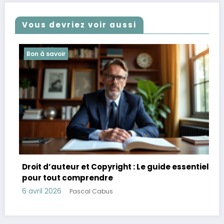
Vous devriez voir aussi
 à savoir
Entrepris
t d’auteur et Copyright : Le guide essentiel
r tout comprendre
Pourquoi
ril 2026
Pascal Cabus
puissant
23 mars 