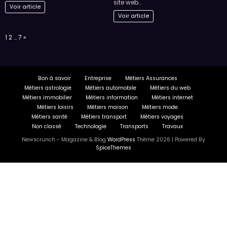
site web…
Voir article
Voir article
Page:
Next
1
2
…
7
»
Bon à savoir
Entreprise
Métiers Assurances
Métiers astrologie
Métiers automobile
Métiers du web
Métiers immobilier
Métiers information
Métiers internet
Métiers loisirs
Métiers maison
Métiers mode
Métiers santé
Métiers transport
Métiers voyages
Non classé
Technologie
Transports
Travaux
Newscrunch - Magazine & Blog
WordPress
Thème 2026 | Powered By
SpiceThemes