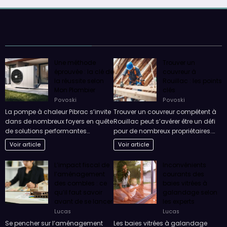
Une méthode
Trouver un
éprouvée : la clé de
couvreur à
la réussite selon
Rouillac : les points
Mon Plombier
clés
Povoski
Povoski
La pompe à chaleur Pibrac s’invite
Trouver un couvreur compétent à
dans de nombreux foyers en quête
Rouillac peut s’avérer être un défi
de solutions performantes…
pour de nombreux propriétaires.…
Voir article
Voir article
L’impact fiscal de
Inconvénients
l’aménagement
courants des
des combles : ce
baies vitrées à
qu’il faut savoir
galandage selon
avant de se lancer
les experts
Lucas
Lucas