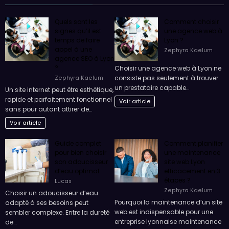
Quels sont les
Comment choisir
signes qu’il est
une agence web à
temps de faire
Lyon ?
appel à une
Zephyra Kaelum
agence SEO à Lyon
?
Choisir une agence web à Lyon ne
consiste pas seulement à trouver
Zephyra Kaelum
un prestataire capable…
Un site internet peut être esthétique,
rapide et parfaitement fonctionnel
Voir article
sans pour autant attirer de…
Voir article
Guide complet
Comment planifier
pour bien choisir
une maintenance
son adoucisseur
site web Lyon
d’eau optimal
efficacement en 3
étapes ?
Lucas
Zephyra Kaelum
Choisir un adoucisseur d’eau
Pourquoi la maintenance d’un site
adapté à ses besoins peut
web est indispensable pour une
sembler complexe. Entre la dureté
entreprise lyonnaise maintenance
de…