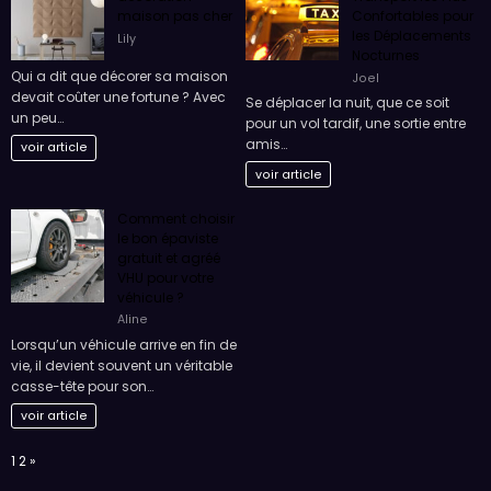
décoration
Transport les Plus
maison pas cher
Confortables pour
les Déplacements
Lily
Nocturnes
Qui a dit que décorer sa maison
Joel
devait coûter une fortune ? Avec
Se déplacer la nuit, que ce soit
un peu…
pour un vol tardif, une sortie entre
amis…
voir article
voir article
Comment choisir
le bon épaviste
gratuit et agréé
VHU pour votre
véhicule ?
Aline
Lorsqu’un véhicule arrive en fin de
vie, il devient souvent un véritable
casse-tête pour son…
voir article
Page:
Next
1
2
»