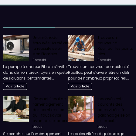
Une méthode
Trouver un
éprouvée : la clé de
couvreur à
la réussite selon
Rouillac : les points
Mon Plombier
clés
Povoski
Povoski
La pompe à chaleur Pibrac s’invite
Trouver un couvreur compétent à
dans de nombreux foyers en quête
Rouillac peut s’avérer être un défi
de solutions performantes…
pour de nombreux propriétaires.…
Voir article
Voir article
L’impact fiscal de
Inconvénients
l’aménagement
courants des
des combles : ce
baies vitrées à
qu’il faut savoir
galandage selon
avant de se lancer
les experts
Lucas
Lucas
Se pencher sur l’aménagement
Les baies vitrées à galandage