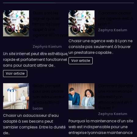
Quels sont les
Comment choisir
signes qu’il est
une agence web à
temps de faire
Lyon ?
appel à une
Zephyra Kaelum
agence SEO à Lyon
?
Choisir une agence web à Lyon ne
consiste pas seulement à trouver
Zephyra Kaelum
un prestataire capable…
Un site internet peut être esthétique,
rapide et parfaitement fonctionnel
Voir article
sans pour autant attirer de…
Voir article
Guide complet
Comment planifier
pour bien choisir
une maintenance
son adoucisseur
site web Lyon
d’eau optimal
efficacement en 3
étapes ?
Lucas
Zephyra Kaelum
Choisir un adoucisseur d’eau
Pourquoi la maintenance d’un site
adapté à ses besoins peut
web est indispensable pour une
sembler complexe. Entre la dureté
entreprise lyonnaise maintenance
de…