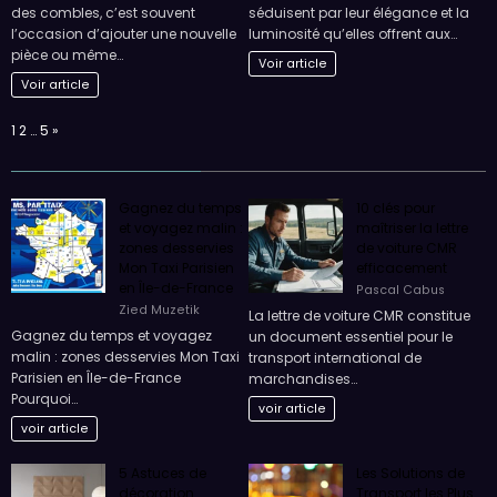
des combles, c’est souvent
séduisent par leur élégance et la
l’occasion d’ajouter une nouvelle
luminosité qu’elles offrent aux…
pièce ou même…
Voir article
Voir article
Page:
Next
1
2
…
5
»
Gagnez du temps
10 clés pour
et voyagez malin :
maîtriser la lettre
zones desservies
de voiture CMR
Mon Taxi Parisien
efficacement
en Île-de-France
Pascal Cabus
Zied Muzetik
La lettre de voiture CMR constitue
Gagnez du temps et voyagez
un document essentiel pour le
malin : zones desservies Mon Taxi
transport international de
Parisien en Île-de-France
marchandises…
Pourquoi…
voir article
voir article
5 Astuces de
Les Solutions de
décoration
Transport les Plus