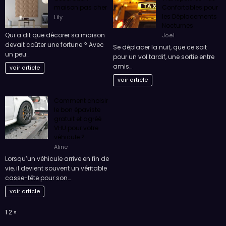
maison pas cher
Confortables pour
les Déplacements
Lily
Nocturnes
Qui a dit que décorer sa maison
Joel
devait coûter une fortune ? Avec
Se déplacer la nuit, que ce soit
un peu…
pour un vol tardif, une sortie entre
amis…
voir article
voir article
Comment choisir
le bon épaviste
gratuit et agréé
VHU pour votre
véhicule ?
Aline
Lorsqu’un véhicule arrive en fin de
vie, il devient souvent un véritable
casse-tête pour son…
voir article
Page:
Next
1
2
»