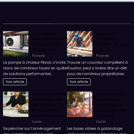
Une méthode
Trouver un
éprouvée : la clé de
couvreur à
la réussite selon
Rouillac : les points
Mon Plombier
clés
Povoski
Povoski
La pompe à chaleur Pibrac s’invite
Trouver un couvreur compétent à
dans de nombreux foyers en quête
Rouillac peut s’avérer être un défi
de solutions performantes…
pour de nombreux propriétaires.…
Voir article
Voir article
L’impact fiscal de
Inconvénients
l’aménagement
courants des
des combles : ce
baies vitrées à
qu’il faut savoir
galandage selon
avant de se lancer
les experts
Lucas
Lucas
Se pencher sur l’aménagement
Les baies vitrées à galandage