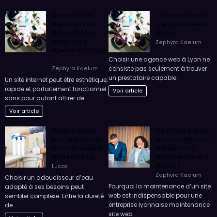
Quels sont les
Comment choisir
signes qu’il est
une agence web à
temps de faire
Lyon ?
appel à une
Zephyra Kaelum
agence SEO à Lyon
?
Choisir une agence web à Lyon ne
consiste pas seulement à trouver
Zephyra Kaelum
un prestataire capable…
Un site internet peut être esthétique,
rapide et parfaitement fonctionnel
Voir article
sans pour autant attirer de…
Voir article
Guide complet
Comment planifier
pour bien choisir
une maintenance
son adoucisseur
site web Lyon
d’eau optimal
efficacement en 3
étapes ?
Lucas
Zephyra Kaelum
Choisir un adoucisseur d’eau
Pourquoi la maintenance d’un site
adapté à ses besoins peut
web est indispensable pour une
sembler complexe. Entre la dureté
entreprise lyonnaise maintenance
de…
site web…