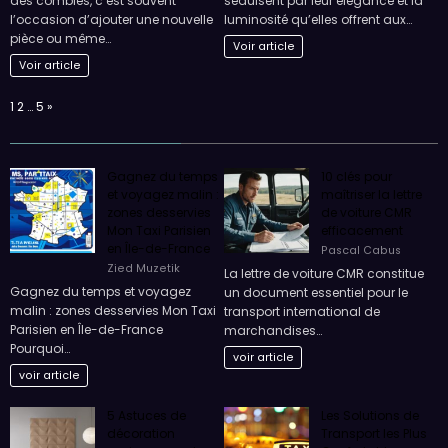
des combles, c’est souvent
séduisent par leur élégance et la
l’occasion d’ajouter une nouvelle
luminosité qu’elles offrent aux…
pièce ou même…
Voir article
Voir article
Page:
Next
1
2
…
5
»
Gagnez du temps
10 clés pour
et voyagez malin :
maîtriser la lettre
zones desservies
de voiture CMR
Mon Taxi Parisien
efficacement
en Île-de-France
Pascal Cabus
Zied Muzetik
La lettre de voiture CMR constitue
Gagnez du temps et voyagez
un document essentiel pour le
malin : zones desservies Mon Taxi
transport international de
Parisien en Île-de-France
marchandises…
Pourquoi…
voir article
voir article
5 Astuces de
Les Solutions de
décoration
Transport les Plus