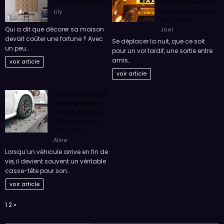
maison pas cher
Confortables pour
les Déplacements
Lily
Nocturnes
Qui a dit que décorer sa maison
Joel
devait coûter une fortune ? Avec
Se déplacer la nuit, que ce soit
un peu…
pour un vol tardif, une sortie entre
amis…
voir article
voir article
Comment choisir
le bon épaviste
gratuit et agréé
VHU pour votre
véhicule ?
Aline
Lorsqu’un véhicule arrive en fin de
vie, il devient souvent un véritable
casse-tête pour son…
voir article
Page:
Next
1
2
»