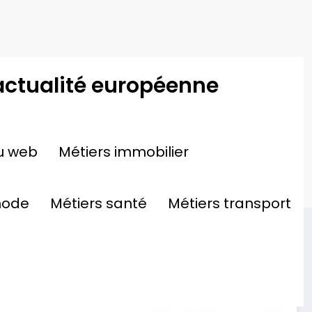
actualité européenne
Accueil
Travaux
u web
Métiers immobilier
on Façade : Signes & Solutions Essentielles
mode
Métiers santé
Métiers transport