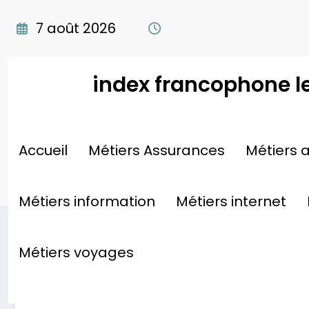
Aller
au
7 août 2026
contenu
index francophone l
Réfection Façade : Signes
Accueil
Métiers Assurances
Métiers a
Essentielles
Métiers information
Métiers internet
Métiers voyages