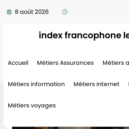
Aller
au
8 août 2026
contenu
index francophone l
Étiquette: gestion patrim
Accueil
Métiers Assurances
Métiers a
immobilier
Métiers information
Métiers internet
Métiers voyages