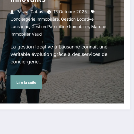
Pascal Cabus
15 Octobre 2025
,
Conciergerie Immobilière
Gestion Locative
,
,
Lausanne
Gestion Patrimoine Immobilier
Marché
Immobilier Vaud
La gestion locative à Lausanne connaît une
véritable évolution grâce à des services de
conciergerie…
Lire la suite