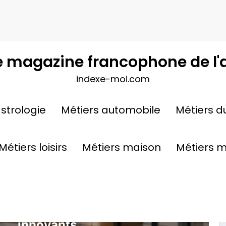
e magazine francophone de l'
indexe-moi.com
oine
strologie
Métiers automobile
Métiers d
Métiers loisirs
Métiers maison
Métiers 
MÉTIERS MAISON
Gestion locative à Lausanne
: services de conciergerie
innovants