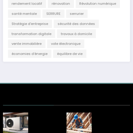
rendement locatif
rénovation
Révolution numérique
santé mentale
SERRURE
serrurier
Stratégie d'entreprise
sécurité des données
transformation digitale
travaux à domicile
vente immobilière
vote électronique
économies d’énergie
équilibre de vie
Une méthode
Trouver un
éprouvée : la clé de
couvreur à
la réussite selon
Rouillac : les points
Mon Plombier
clés