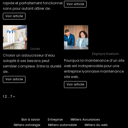
rapide et parfaitement fonctionnel
Voir article
sans pour autant attirer de…
Voir article
Guide complet
Comment planifier
pour bien choisir
une maintenance
son adoucisseur
site web Lyon
d’eau optimal
efficacement en 3
étapes ?
Lucas
Zephyra Kaelum
Choisir un adoucisseur d’eau
Pourquoi la maintenance d’un site
adapté à ses besoins peut
web est indispensable pour une
sembler complexe. Entre la dureté
entreprise lyonnaise maintenance
de…
site web…
Voir article
Voir article
Page:
Next
1
2
…
7
»
Bon à savoir
Entreprise
Métiers Assurances
Métiers astrologie
Métiers automobile
Métiers du web