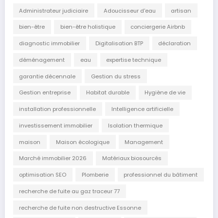
Administrateur judiciaire
Adoucisseur d'eau
artisan
bien-être
bien-être holistique
conciergerie Airbnb
diagnostic immobilier
Digitalisation BTP
déclaration
déménagement
eau
expertise technique
garantie décennale
Gestion du stress
Gestion entreprise
Habitat durable
Hygiène de vie
installation professionnelle
Intelligence artificielle
investissement immobilier
Isolation thermique
maison
Maison écologique
Management
Marché immobilier 2026
Matériaux biosourcés
optimisation SEO
Plomberie
professionnel du bâtiment
recherche de fuite au gaz traceur 77
recherche de fuite non destructive Essonne