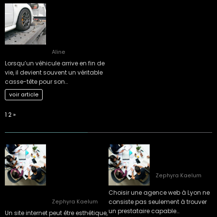
Comment choisir
le bon épaviste
gratuit et agréé
VHU pour votre
véhicule ?
Aline
Lorsqu’un véhicule arrive en fin de
vie, il devient souvent un véritable
casse-tête pour son…
voir article
Page:
Next
1
2
»
Quels sont les
Comment choisir
signes qu’il est
une agence web à
temps de faire
Lyon ?
appel à une
Zephyra Kaelum
agence SEO à Lyon
?
Choisir une agence web à Lyon ne
consiste pas seulement à trouver
Zephyra Kaelum
un prestataire capable…
Un site internet peut être esthétique,