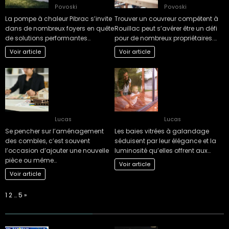
Povoski
Povoski
La pompe à chaleur Pibrac s’invite
Trouver un couvreur compétent à
dans de nombreux foyers en quête
Rouillac peut s’avérer être un défi
de solutions performantes…
pour de nombreux propriétaires.…
Voir article
Voir article
L’impact fiscal de
Inconvénients
l’aménagement
courants des
des combles : ce
baies vitrées à
qu’il faut savoir
galandage selon
avant de se lancer
les experts
Lucas
Lucas
Se pencher sur l’aménagement
Les baies vitrées à galandage
des combles, c’est souvent
séduisent par leur élégance et la
l’occasion d’ajouter une nouvelle
luminosité qu’elles offrent aux…
pièce ou même…
Voir article
Voir article
Page:
Next
1
2
…
5
»