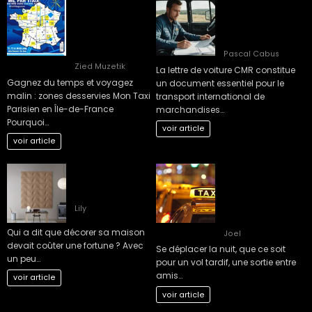
Gagnez du temps
10 clés pour
et voyagez malin :
maîtriser la lettre
zones desservies
de voiture CMR
Mon Taxi Parisien
efficacement
en Île-de-France
Pascal Cabus
Zied Muzetik
La lettre de voiture CMR constitue
Gagnez du temps et voyagez
un document essentiel pour le
malin : zones desservies Mon Taxi
transport international de
Parisien en Île-de-France
marchandises…
Pourquoi…
voir article
voir article
5 Astuces de
Les Solutions de
décoration
Transport les Plus
maison pas cher
Confortables pour
les Déplacements
Lily
Nocturnes
Qui a dit que décorer sa maison
Joel
devait coûter une fortune ? Avec
Se déplacer la nuit, que ce soit
un peu…
pour un vol tardif, une sortie entre
amis…
voir article
voir article