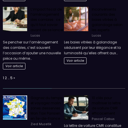
dans de nombreux foyers en quête
Rouillac peut s’avérer être un défi
de solutions performantes…
pour de nombreux propriétaires.…
Voir article
Voir article
L’impact fiscal de
Inconvénients
l’aménagement
courants des
des combles : ce
baies vitrées à
qu’il faut savoir
galandage selon
avant de se lancer
les experts
Lucas
Lucas
Se pencher sur l’aménagement
Les baies vitrées à galandage
des combles, c’est souvent
séduisent par leur élégance et la
l’occasion d’ajouter une nouvelle
luminosité qu’elles offrent aux…
pièce ou même…
Voir article
Voir article
Page:
Next
1
2
…
5
»
Gagnez du temps
10 clés pour
et voyagez malin :
maîtriser la lettre
zones desservies
de voiture CMR