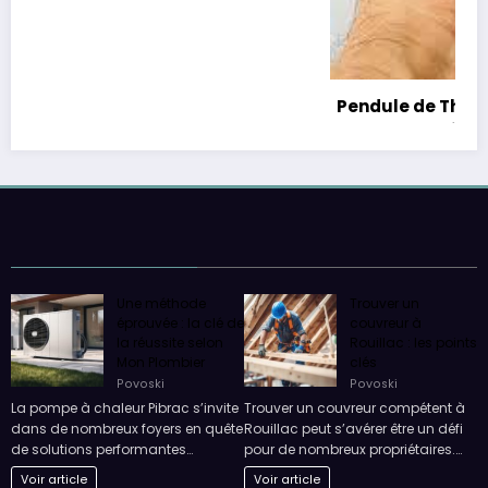
Pendule de Thot : Techniques de Purification
selon les Anciens.
1 juin 2026
Joel
Une méthode
Trouver un
éprouvée : la clé de
couvreur à
la réussite selon
Rouillac : les points
Mon Plombier
clés
Povoski
Povoski
La pompe à chaleur Pibrac s’invite
Trouver un couvreur compétent à