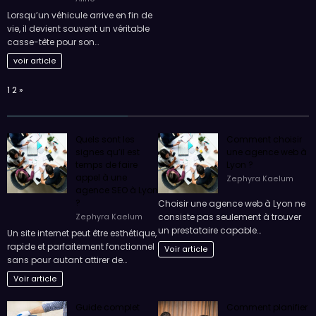
VHU pour votre
véhicule ?
Aline
Lorsqu’un véhicule arrive en fin de
vie, il devient souvent un véritable
casse-tête pour son…
voir article
Page:
Next
1
2
»
Quels sont les
Comment choisir
signes qu’il est
une agence web à
temps de faire
Lyon ?
appel à une
Zephyra Kaelum
agence SEO à Lyon
?
Choisir une agence web à Lyon ne
consiste pas seulement à trouver
Zephyra Kaelum
un prestataire capable…
Un site internet peut être esthétique,
rapide et parfaitement fonctionnel
Voir article
sans pour autant attirer de…