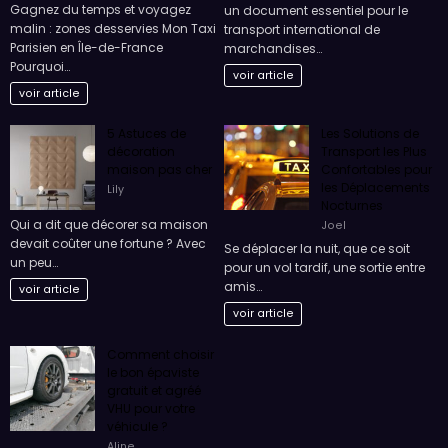
Mon Taxi Parisien
efficacement
en Île-de-France
Pascal Cabus
Zied Muzetik
La lettre de voiture CMR constitue
Gagnez du temps et voyagez
un document essentiel pour le
malin : zones desservies Mon Taxi
transport international de
Parisien en Île-de-France
marchandises…
Pourquoi…
voir article
voir article
5 Astuces de
Les Solutions de
décoration
Transport les Plus
maison pas cher
Confortables pour
les Déplacements
Lily
Nocturnes
Qui a dit que décorer sa maison
Joel
devait coûter une fortune ? Avec
Se déplacer la nuit, que ce soit
un peu…
pour un vol tardif, une sortie entre
amis…
voir article
voir article
Comment choisir
le bon épaviste
gratuit et agréé